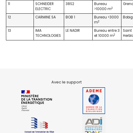
11
SCHNEIDER
38S2
Bureau
Greno
2
ELECTRIC
>10000 m
12
CARMINE SA
BOB 1
Bureau <3000
Bobi
2
m
13
IMA
LE NADIR
Bureau entre 3
Saint
2
TECHNOLOGIES
et 10000 m
Herbl
Avec le support