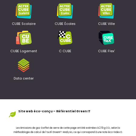
CUBE Scolaire
CUBE Écoles
CUBE Ville
CUBE Logement
C CUBE
CUBE Flex'
Data center
Site web éco-conçu – Référentiel Green IT
Les émissions de gaz à effet de serre de cette page ont été estimées à 2.19 g CO₂ selon la
méthodologie de calcul de l’outil
GreenIT-Analysis
, ce qui correspond à une note éco-index D.