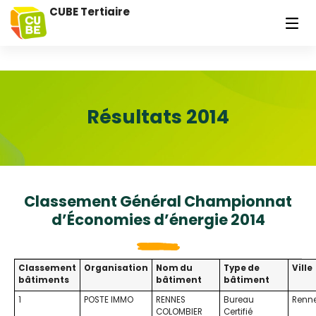
CUBE Tertiaire
Résultats 2014
Classement Général Championnat
d’Économies d’énergie 2014
Classement
Organisation
Nom du
Type de
Ville
bâtiments
bâtiment
bâtiment
1
POSTE IMMO
RENNES
Bureau
Renn
COLOMBIER
Certifié