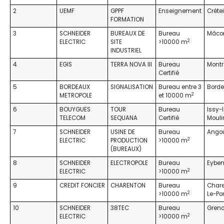
2
UEMF
GPPF
Enseignement
Crétei
FORMATION
3
SCHNEIDER
BUREAUX DE
Bureau
Mâco
2
ELECTRIC
SITE
>10000 m
INDUSTRIEL
4
EGIS
TERRA NOVA III
Bureau
Montr
Certifié
5
BORDEAUX
SIGNALISATION
Bureau entre 3
Bord
2
METROPOLE
et 10000 m
6
BOUYGUES
TOUR
Bureau
Issy-
TELECOM
SEQUANA
Certifié
Mouli
7
SCHNEIDER
USINE DE
Bureau
Ango
2
ELECTRIC
PRODUCTION
>10000 m
(BUREAUX)
8
SCHNEIDER
ELECTROPOLE
Bureau
Eybe
2
ELECTRIC
>10000 m
9
CREDIT FONCIER
CHARENTON
Bureau
Char
2
>10000 m
Le-Po
10
SCHNEIDER
38TEC
Bureau
Greno
2
ELECTRIC
>10000 m