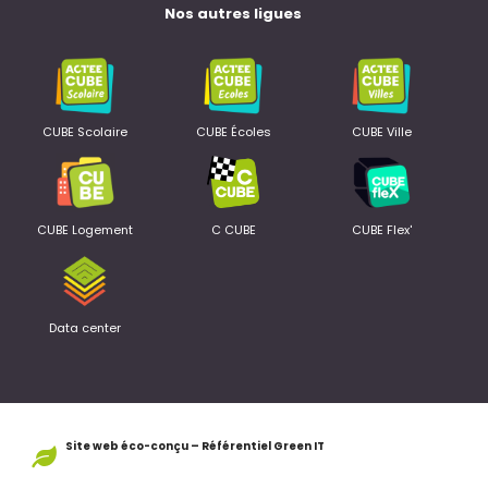
Nos autres ligues
CUBE Scolaire
CUBE Écoles
CUBE Ville
CUBE Logement
C CUBE
CUBE Flex'
Data center
Site web éco-conçu – Référentiel Green IT