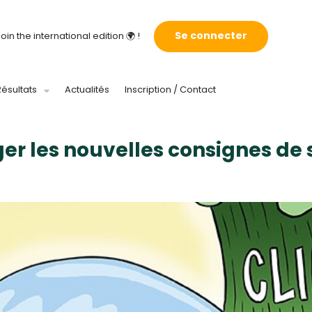
Se connecter
oin the international edition 🌍 !
Résultats
Actualités
Inscription / Contact
r les nouvelles consignes de s