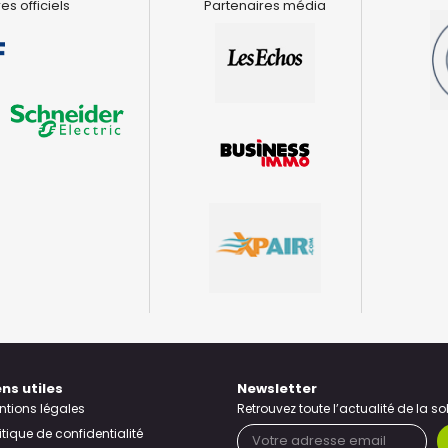
es officiels
Partenaires média
ens utiles
Newsletter
ntions légales
Retrouvez toute l’actualité de la s
itique de confidentialité