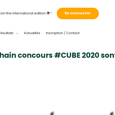
Se connecter
oin the international edition 🌍 !
Résultats
Actualités
Inscription / Contact
chain concours #CUBE 2020 sont